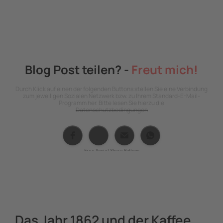
Weltreise
Blog Post teilen? -
Freut mich!
Durch Klick auf einen der folgenden Buttons stellen Sie eine Verbindung
zum jeweiligen Sozialen Netzwerk bzw. zu Ihrem Standard-E-Mail-
Programm her. Bitte lesen Sie hierzu die
Datenschutzbedingungen
Free Social Share Buttons
Widget by Elfsight
Das Jahr 1862 und der Kaffee