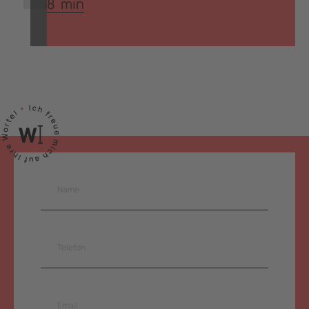
8
min