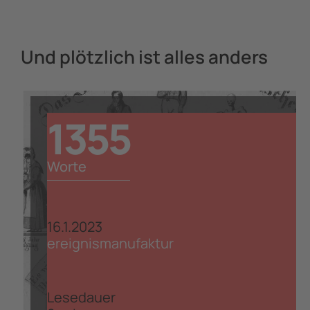
Und plötzlich ist alles anders
1355
Worte
16.1.2023
ereignismanufaktur
Lesedauer