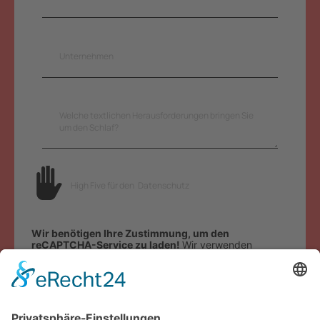
High Five für den
Datenschutz
Wir benötigen Ihre Zustimmung, um den
reCAPTCHA-Service zu laden!
Wir verwenden
reCAPTCHA, um Ihre eingegebenen Informationen zu
überprüfen. Dieser Service kann Daten zu Ihren
Aktivitäten sammeln. Bitte
lesen Sie die Details durch
und
stimmen Sie der Nutzung des Service zu
, um
fortzufahren.