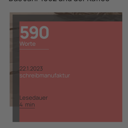
590
Worte
22.1.2023
schreibmanufaktur
Lesedauer
4
min